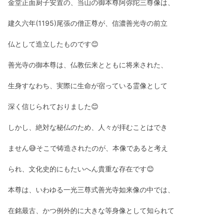
金堂正面厨子安置の、当山の御本尊阿弥陀三尊像は、
建久六年(1195)尾張の僧正尊が、信濃善光寺の前立
仏として造立したものです😊
善光寺の御本尊は、仏教伝来とともに将来された、
生身すなわち、実際に生命が宿っている霊像として
深く信じられておりました😊
しかし、絶対な秘仏のため、人々が拝むことはでき
ません😅そこで铸造されたのが、本像であると考え
られ、文化史的にもたいへん貴重な存在です😊
本尊は、いわゆる一光三尊式善光寺如来像の中では、
在銘最古、かつ例外的に大きな等身像として知られて