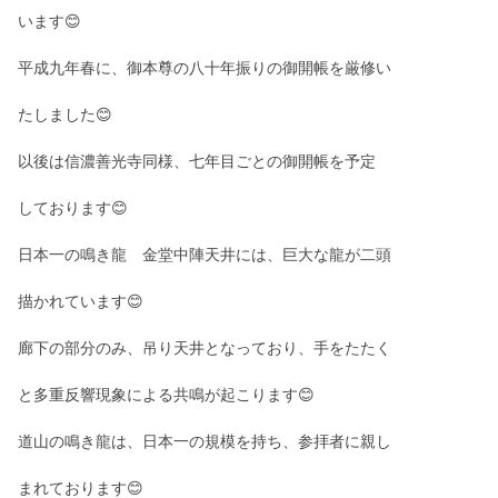
います😊
平成九年春に、御本尊の八十年振りの御開帳を厳修い
たしました😊
以後は信濃善光寺同様、七年目ごとの御開帳を予定
しております😊
日本一の鳴き龍 金堂中陣天井には、巨大な龍が二頭
描かれています😊
廊下の部分のみ、吊り天井となっており、手をたたく
と多重反響現象による共鳴が起こります😊
道山の鳴き龍は、日本一の規模を持ち、参拝者に親し
まれております😊