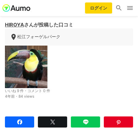
ログイン
HIROYA
さんが投稿した口コミ
松江フォーゲルパーク
いいね 9 件・コメント 0 件
4年前・84 views