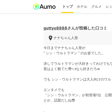
トップ
ホテル
グルメ
レ
guttyo8888
さんが投稿した口コミ
ナナちゃん人形
今日までナナちゃん人形が
“ シン・ウルトラマン ” のお姿でした。
決してウルトラマンが大好きってわけでもな
昔はよく観てた😎👈なら好きだろw
でも シン・ウルトラマンは大人向けのウル
エンタメでも
「シン・ウルトラマン」が初登場1位 公開か
とか、話題だしね😎
.