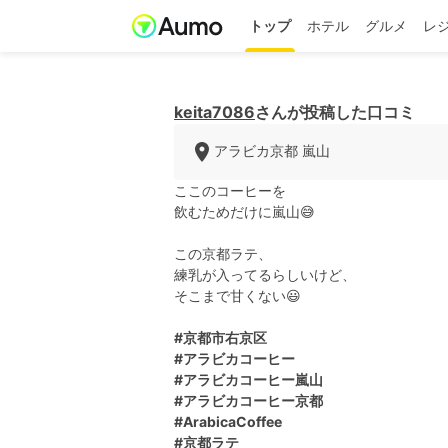
トップ
ホテル
グルメ
レ
keita7086
さんが投稿した口コミ
アラビカ京都 嵐山
ここのコーヒーを
飲むためだけに嵐山😅
この京都ラテ、
練乳が入ってるらしいけど、
そこまで甘くない😃
#京都市右京区
#アラビカコーヒー
#アラビカコーヒー嵐山
#アラビカコーヒー京都
#ArabicaCoffee
#京都ラテ