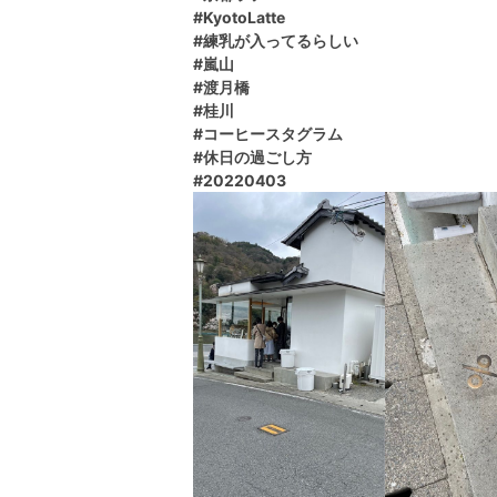
#KyotoLatte
#練乳が入ってるらしい
#嵐山
#渡月橋
#桂川
#コーヒースタグラム
#休日の過ごし方
#20220403