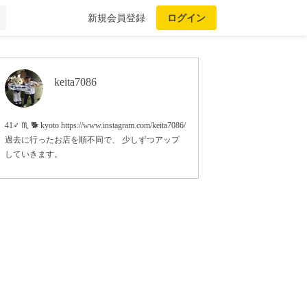
新規会員登録
ログイン
keita7086
41♂ ♏ 🐕 kyoto https://www.instagram.com/keita7086/
過去に行ったお店を順不同で、 少しずつアップ
していきます。