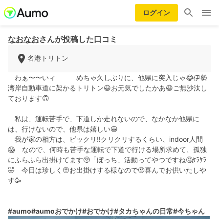
ログイン
なおなお
さんが投稿した口コミ
名港トリトン
わぁ〜〜いィ めちゃ久しぶりに、他県に突入じゃ😂伊勢
湾岸自動車道に架かるトリトン😃お元気でしたかあ😆ご無沙汰し
ております🙃
私は、運転苦手で、下道しか走れないので、なかなか他県に
は、行けないので、他県は嬉しい😃
我が家の相方は、ビックリ‼️クリクリするくらい、indoor人間
😱 なので、何時も苦手な運転で下道で行ける場所求めて、孤独
にふらふら出掛けてます🥺「ぼっち」活動ってやつですね🤔ｹﾗｹﾗ
🤣 今日は珍しく🤨お出掛けする様なので🤨喜んでお供いたしや
す🥳
#aumo
#aumoおでかけ
#おでかけ
#タカちゃんの日常
#今ちゃん