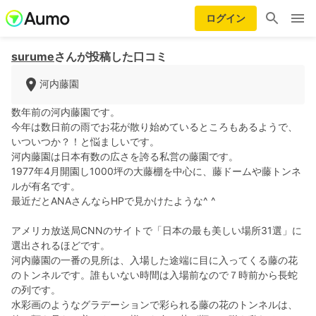
ログイン
surume
さんが投稿した口コミ
河内藤園
数年前の河内藤園です。
今年は数日前の雨でお花が散り始めているところもあるようで、
いついつか？！と悩ましいです。
河内藤園は日本有数の広さを誇る私営の藤園です。
1977年4月開園し1000坪の大藤棚を中心に、藤ドームや藤トンネ
ルが有名です。
最近だとANAさんならHPで見かけたような^ ^
アメリカ放送局CNNのサイトで「日本の最も美しい場所31選」に
選出されるほどです。
河内藤園の一番の見所は、入場した途端に目に入ってくる藤の花
のトンネルです。誰もいない時間は入場前なので７時前から長蛇
の列です。
水彩画のようなグラデーションで彩られる藤の花のトンネルは、