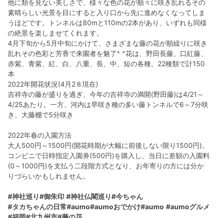
他に類を見ない美しさで、様々な色の花が順々に咲き乱れるその
素晴らしい光景を目にすると入り口から先に進めなくなってしま
うほどです。トンネルは80mと110mの2本があり、いずれも同様
の絶景を楽しませてくれます。
4月下旬から5月中旬にかけて、さまざまな藤の花が順繰りに咲き
乱れその色彩と芳香で来園者を魅了^ ^花は、野田長藤、口紅藤、
赤紫、青紫、紅、白、八重、長、中、短の各種。22種類で計150
本
2022年開花状況(4月2８現在)
吉祥寺の藤が盛りを過ぎ、今年の吉祥寺の満開(野田藤)は4/21～
4/25あたり。一方、河内は早咲き種の多い藤トンネルで6～7分咲
き、大藤棚で5分咲き
2022年春の入園方法
大人500円～1500円(開花時期が大幅に前後しない限り1500円)。
コンビニで日時指定入園券(500円)を購入し、当日に差額の入園料
(0～1000円)を支払う二段階方式となり、お年寄りの方には分か
りづらいかもしれません。
#神社巡り
#御朱印
#神社仏閣巡り
#今ちゃん
#タカちゃんの日常
#aumo
#aumoおでかけ
#aumo
#aumoグルメ
#福岡
#北九州市
#藤の花