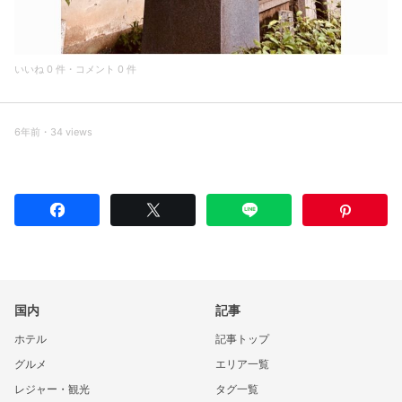
いいね 0 件・コメント 0 件
6年前・34 views
国内
記事
ホテル
記事トップ
グルメ
エリア一覧
レジャー・観光
タグ一覧