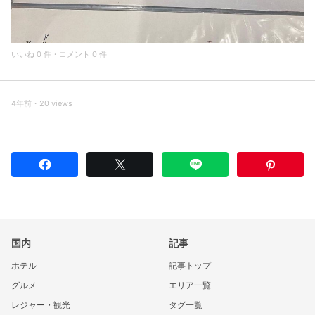
いいね 0 件・コメント 0 件
4年前・20 views
国内
記事
ホテル
記事トップ
グルメ
エリア一覧
レジャー・観光
タグ一覧