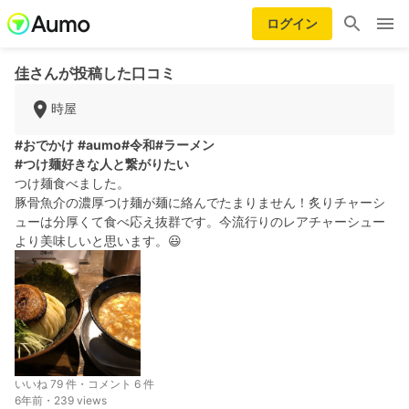
ログイン
佳
さんが投稿した口コミ
時屋
#おでかけ
#aumo
#令和
#ラーメン
#つけ麺好きな人と繋がりたい
つけ麺食べました。
豚骨魚介の濃厚つけ麺が麺に絡んでたまりません！炙りチャーシ
ューは分厚くて食べ応え抜群です。今流行りのレアチャーシュー
より美味しいと思います。😃
いいね 79 件・コメント 6 件
6年前・239 views