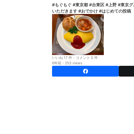
#もぐもぐ
#東京都
#台東区
#上野
#東京ク
いただきます
#おでかけ
#はじめての投稿
いいね 17 件・コメント 0 件
6年前・253 views