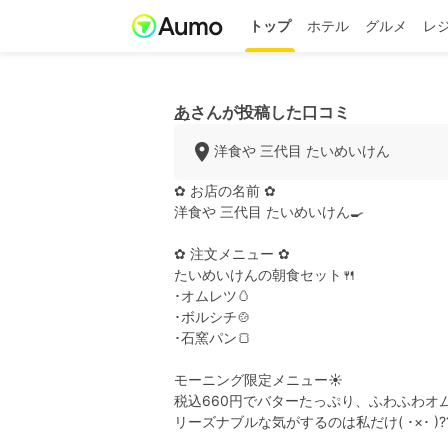
トップ
ホテル
グルメ
レ
あ
さんが投稿した口コミ
洋食や 三代目 たいめいけん
✿ お店の名前 ✿
洋食や 三代目 たいめいけん🍳
⠀
✿ 注文メニュー ✿
たいめいけんの朝食セット🍴
･オムレツ🥚
･ボルシチ🍲
･石窯パン🍞
⠀
モーニング限定メニュー☀️
税込660円でバターたっぷり、ふわふわ
リーズナブルな気がするのは私だけ( ･×･ )?
⠀