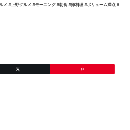
゙ルメ
#上野グルメ
#モーニング
#朝食
#卵料理
#ボリューム満点
#