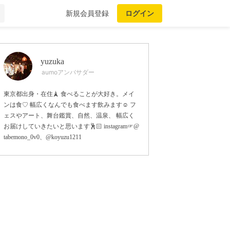
新規会員登録
ログイン
yuzuka
aumoアンバサダー
東京都出身・在住🗼 食べることが大好き。メイ
ンは食♡ 幅広くなんでも食べます飲みます☺︎ フ
ェスやアート、舞台鑑賞、自然、温泉、 幅広く
お届けしていきたいと思います🕺🏻 instagram☞@
tabemono_0v0、@koyuzu1211