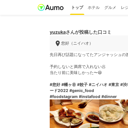
トップ
ホテル
グルメ
レ
yuzuka
さんが投稿した口コミ
您好（ニイハオ）
先日再び話題になってたアンジャッシュの
予約しないと満席で入れない🥟
当たり前に美味しかった〜😆
#您好
#幡ヶ谷
#餃子
#ニイハオ
#東京
#渋
ード2022
#genic_food
#foodstagram
#instafood
#dinner