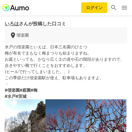
ログイン
いろは
さんが投稿した口コミ
偕楽園
水戸の偕楽園といえば、日本三名園のひとつ
梅が有名でまもなく梅まつりも始まりますね。
お庭といっても、かなり広く土の道や石の階段がありますので、
歩きやすい靴で行くことをおすすめします。
(ヒールで行ってしまいました、、)
この季節だけ偕楽園駅が使え、駐車場もありますよ。
・
#偕楽園
#庭園
#梅
#水戸
#茨城