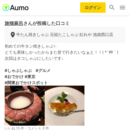
ログイン
旅猫麻呂
さんが投稿した口コミ
牛たん焼きしゃぶ 元祖たこしゃぶ 紅れや 池袋西口店
初めての牛タン焼きしゃぶ✨
とても美味しかったからまた皆で行きたいなぁと！！( *´艸｀)
次回はタコしゃぶにしたいです♩
#しゃぶしゃぶ
#グルメ
#おでかけ
#東京
#関東おでかけスポット
いいね 15 件・コメント 3 件