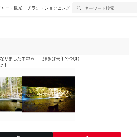
ジャー・観光
チラシ・ショッピング
ミ
なりましたネ😊🎶 （撮影は去年の今頃）
ット