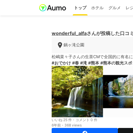
トップ
ホテル
グルメ
レ
wonderful_alfa
さんが投稿した口コ
鍋ヶ滝公園
松嶋菜々子さんの生茶CMで全国的に有名に
#おでかけ
#春
#滝
#熊本
#熊本の観光スポ
いいね 25 件・コメント 0 件
6年前・368 views