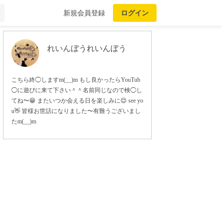
新規会員登録
ログイン
れいんぼうれいんぼう
こちら終◯しますm(__)m もし良かったらYouTub
◯に遊びに来て下さい＾＾名前同じなので検◯し
てね〜😁 またいつか会える日を楽しみに😌 see yo
u👋 皆様お世話になりました〜有難うございまし
たm(__)m