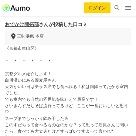
ログイン
おでかけ開拓部
さんが投稿した口コミ
三味洪庵 本店
《京都市東山区》
＊ ＊ ＊ ＊ ＊ ＊
京都グルメ紹介します！
白川沿いにある蕎麦屋さん
天気がいい日はテラス席でも食べれる！私は雨降ってたから室内
でした。
でも室内でも自然の雰囲気を味わえて最高です！
さいきんすだちそば流行ってるけど、ここが一番おいしいと思う
🤍
スープまでしっかり飲み干した💪
このすだちって食べるものなのかな？って思って店員さんに聞い
たら、食べても大丈夫だけどすっぱいですよって言われた