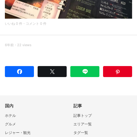
いいね 0 件・コメント 0 件
6年前・22 views
国内
記事
ホテル
記事トップ
グルメ
エリア一覧
レジャー・観光
タグ一覧