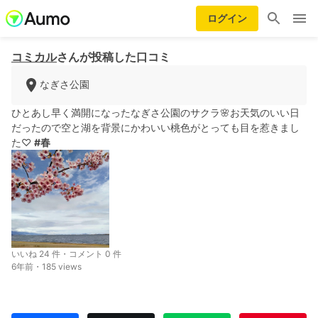
ログイン
コミカル
さんが投稿した口コミ
なぎさ公園
ひとあし早く満開になったなぎさ公園のサクラ🌸お天気のいい日
だったので空と湖を背景にかわいい桃色がとっても目を惹きまし
た♡
#春
いいね 24 件・コメント 0 件
6年前・185 views