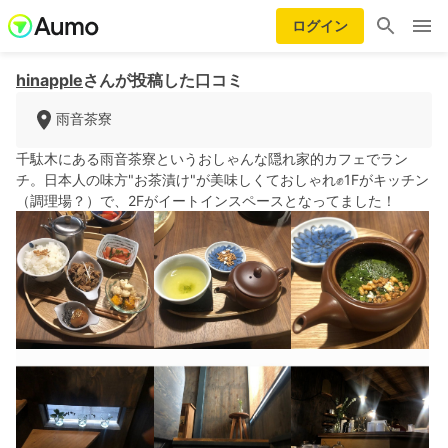
ログイン
hinapple
さんが投稿した口コミ
雨音茶寮
千駄木にある雨音茶寮というおしゃんな隠れ家的カフェでラン
チ。日本人の味方"お茶漬け"が美味しくておしゃれ✊1Fがキッチン
（調理場？）で、2Fがイートインスペースとなってました！