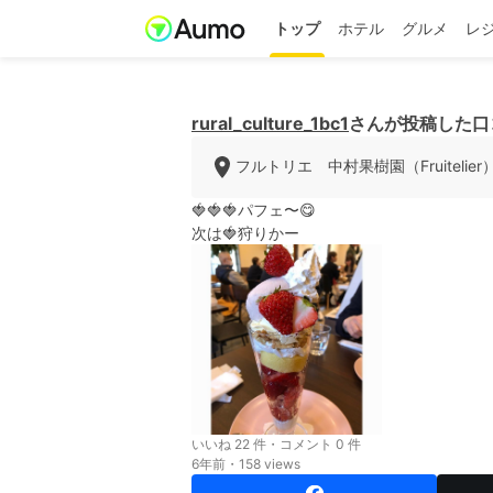
トップ
ホテル
グルメ
レ
rural_culture_1bc1
さんが投稿した口
フルトリエ 中村果樹園（Fruitelier
🍓🍓🍓パフェ〜😋
次は🍓狩りかー
いいね 22 件・コメント 0 件
6年前・158 views