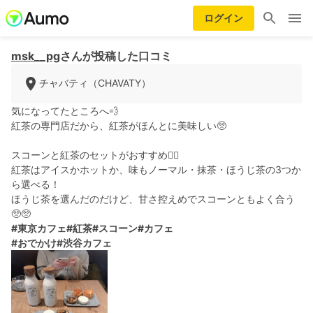
ログイン
msk__pg
さんが投稿した口コミ
チャバティ（CHAVATY）
気になってたところへ💨
紅茶の専門店だから、紅茶がほんとに美味しい🥺
スコーンと紅茶のセットがおすすめ☝🏾
紅茶はアイスかホットか、味もノーマル・抹茶・ほうじ茶の3つか
ら選べる！
ほうじ茶を選んだのだけど、甘さ控えめでスコーンともよく合う
🥺🥺
#東京カフェ
#紅茶
#スコーン
#カフェ
#おでかけ
#渋谷カフェ