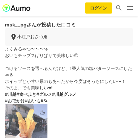
ログイン
msk__pg
さんが投稿した口コミ
小江戸おさつ庵
よくみるやつ〜〜〜🍠
おいもチップスぱりぱりで美味しい🥺
つけるソースを選べるんだけど、1番人気の塩バターソースにした
🧈🧂
ホイップとか甘い系のもあったから今度はそっちにしたい〜！
そのままでも美味しい🐒
#川越
#食べ歩き
#グルメ
#川越グルメ
#おでかけ
#おいも
#🍠