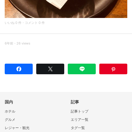
いいね 0 件・コメント 0 件
6年前・26 views
国内
記事
ホテル
記事トップ
グルメ
エリア一覧
レジャー・観光
タグ一覧