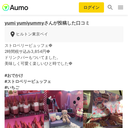
ログイン
yumi yumiyummy
さんが投稿した口コミ
ヒルトン東京ベイ
ストロベリービュッフェ🍓
2時間税サ込み3,854円🍓
ドリンクバーもついてました。
美味しく可愛く楽しいひと時でした🍓
#おでかけ
#ストロベリービュッフェ
#いちご