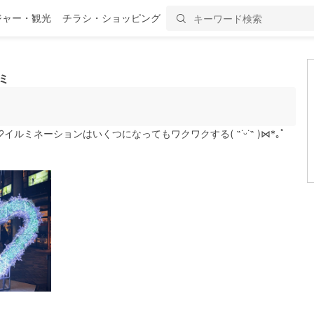
ジャー・観光
チラシ・ショッピング
ミ
ミネーションはいくつになってもワクワクする( ˶˙ᵕ˙˶ )⋈*｡ﾟ