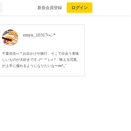
新規会員登録
ログイン
emyu_10317⑅︎◡̈︎*
千葉在住⑅︎◡̈︎* お出かけや旅行、そこで出会う美味
しいものが大好きです‪⸜(*ˊᵕˋ* )⸝‬♬*゜映える写真
が上手に撮れるようになりたいな〜⋈*｡ﾟ