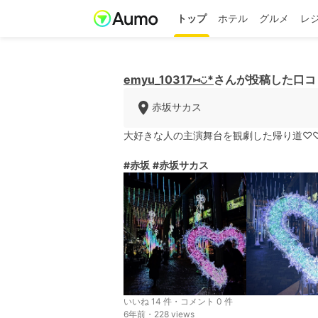
トップ
ホテル
グルメ
レ
emyu_10317⑅︎◡̈︎*
さんが投稿した口コ
赤坂サカス
大好きな人の主演舞台を観劇した帰り道♡♡イル
#赤坂
#赤坂サカス
いいね 14 件・コメント 0 件
6年前・228 views