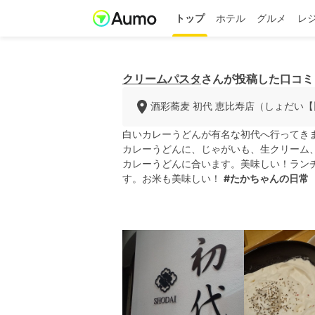
トップ
ホテル
グルメ
レ
クリームパスタ
さんが投稿した口コミ
酒彩蕎麦 初代 恵比寿店（しょだい【
白いカレーうどんが有名な初代へ行ってき
カレーうどんに、じゃがいも、生クリーム
カレーうどんに合います。美味しい！ラン
す。お米も美味しい！
#たかちゃんの日常