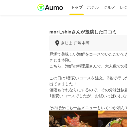
トップ
ホテル
グルメ
レ
mori_shin
さんが投稿した口コミ
きじま 戸塚本陣
戸塚で美味しい海鮮をコースでいただいて
きじま本陣。
こちら、海鮮の料理屋さんで、大人数での
この日は1番安いコースを注文。2名で行
出てきました！
値段もそれなりにするので、その分味は抜
1番安いコースでしたが、お腹いっぱいに
そのほかにも一品メニューもいくつか頼ん