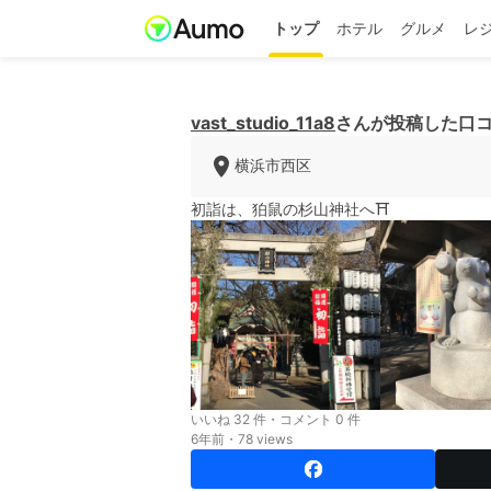
トップ
ホテル
グルメ
レ
vast_studio_11a8
さんが投稿した口
横浜市西区
初詣は、狛鼠の杉山神社へ⛩
いいね 32 件・コメント 0 件
6年前・78 views