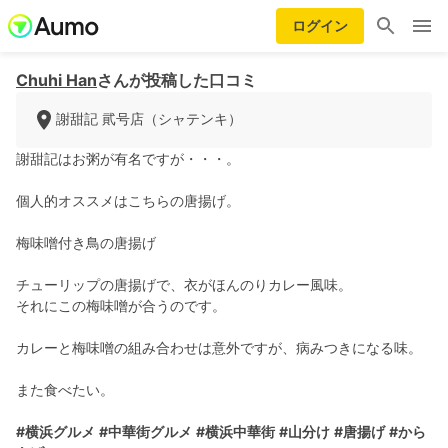
ログイン
Chuhi Han
さんが投稿した口コミ
謝甜記 貮号店（シャテンキ）
謝甜記はお粥が有名ですが・・・。
個人的オススメはこちらの唐揚げ。
梅味噌付き鳥の唐揚げ
チューリップの唐揚げで、衣がほんのりカレー風味。
それにこの梅味噌が合うのです。
カレーと梅味噌の組み合わせは意外ですが、病みつきになる味。
また食べたい。
#横浜グルメ
#中華街グルメ
#横浜中華街
#山分け
#唐揚げ
#から