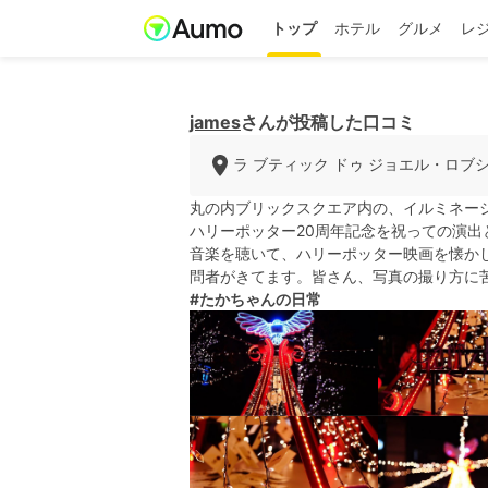
トップ
ホテル
グルメ
レ
james
さんが投稿した口コミ
ラ ブティック ドゥ ジョエル・ロブ
丸の内ブリックスクエア内の、イルミネー
ハリーポッター20周年記念を祝っての演出
音楽を聴いて、ハリーポッター映画を懐か
問者がきてます。皆さん、写真の撮り方に
#たかちゃんの日常