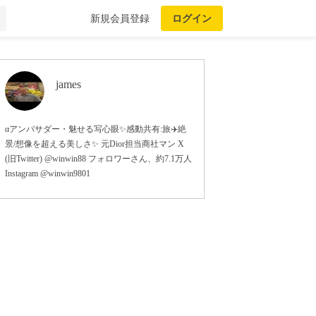
新規会員登録
ログイン
james
αアンバサダー・魅せる写心眼✨感動共有:旅✈️絶
景/想像を超える美しさ✨ 元Dior担当商社マン X
(旧Twitter) @winwin88 フォロワーさん、約7.1万人
Instagram @winwin9801