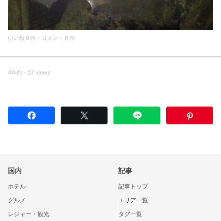
いいね 0 件・コメント 0 件
4年前・27 views
国内
記事
ホテル
記事トップ
グルメ
エリア一覧
レジャー・観光
タグ一覧