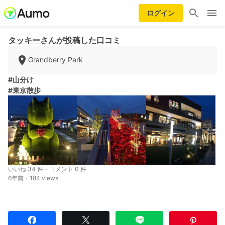
ログイン
タッキー
さんが投稿した口コミ
Grandberry Park
#山分け
#東京散歩
いいね 34 件・コメント 0 件
6年前・184 views