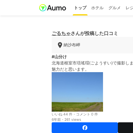
トップ
ホテル
グルメ
レ
ごるちゃ
さんが投稿した口コミ
納沙布岬
#山分け
北海道根室市珸瑤瑁(ごようすい)で撮影し
魅力だと思います。
いいね 44 件・コメント 0 件
6年前・261 views