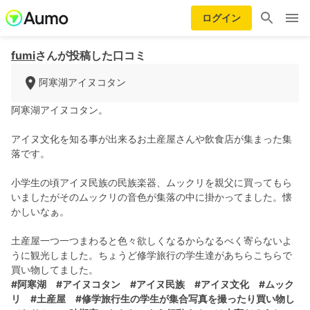
ログイン
fumi
さんが投稿した口コミ
阿寒湖アイヌコタン
阿寒湖アイヌコタン。
アイヌ文化を知る事が出来るお土産屋さんや飲食店が集まった集
落です。
小学生の頃アイヌ民族の民族楽器、ムックリを親父に買ってもら
いましたがそのムックリの音色が集落の中に掛かってました。懐
かしいなぁ。
土産屋一つ一つまわると色々欲しくなるからなるべく寄らないよ
うに観光しました。ちょうど修学旅行の学生達があちらこちらで
買い物してました。
#阿寒湖
#アイヌコタン
#アイヌ民族
#アイヌ文化
#ムック
リ
#土産屋
#修学旅行生の学生が集合写真を撮ったり買い物し