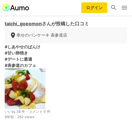
ログイン
taichi_goeomon
さんが投稿した口コミ
幸せのパンケーキ 表参道店
#しあやせのぱんけ
#甘い卵焼き
#デートに最適
#表参道のカフェ
いいね 38 件・コメント 0 件
6年前・262 views