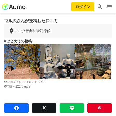
ログイン
マル久
さんが投稿した口コミ
トヨタ産業技術記念館
#はじめての投稿
いいね 35 件・コメント 0 件
6年前・222 views