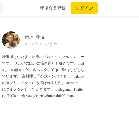
新規会員登録
ログイン
青木 孝文
aumoアンバサダー
埼玉県さいたま市出身のグルメインフルエンサー
です。 グルメのほかに温泉巡りも好きです。 Inst
agramのほかにX、食べログ、Yelp、Rettyなどもし
ています。 京料理三門公式アンバサダー、TikTok
厳選クリエイターにも選ばれました。 aumoで主
にグルメを紹介していきます。 Instagram、Twitte
r、TikTok、食べログ👉takafumiaoki000 Insta…