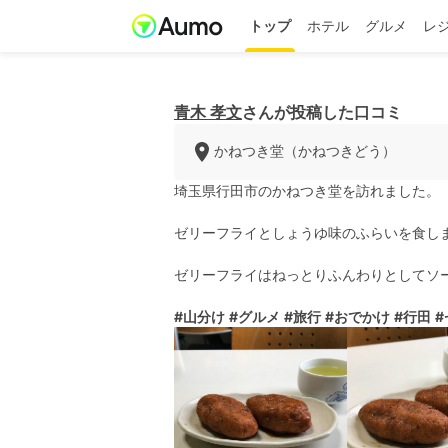
トップ
ホテル
グルメ
レ
青木 孝文
さんが投稿した口コミ
かねつき堂（かねつきどう）
埼玉県行田市のかねつき堂を訪れました。
ゼリーフライとしょうゆ味のふらいを食し
ゼリーフライはねっとりふんわりとしてソ
#山分け
#グルメ
#旅行
#おでかけ
#行田