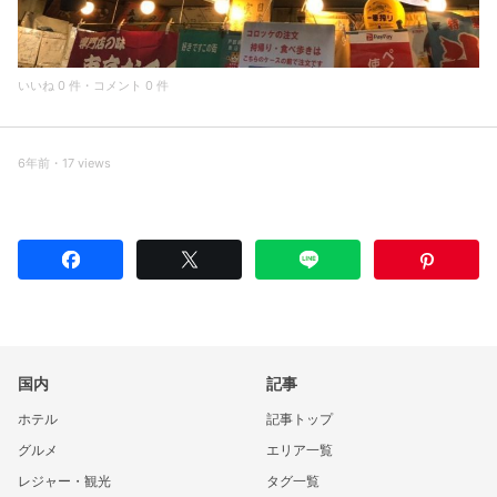
いいね 0 件・コメント 0 件
6年前・17 views
国内
記事
ホテル
記事トップ
グルメ
エリア一覧
レジャー・観光
タグ一覧