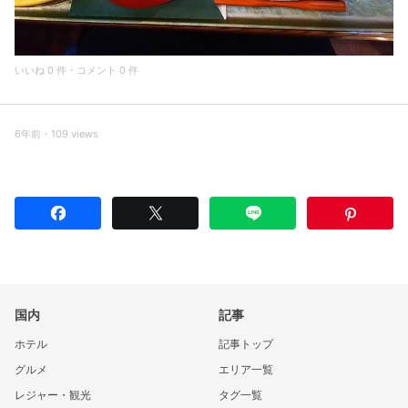
いいね 0 件・コメント 0 件
6年前・109 views
国内
記事
ホテル
記事トップ
グルメ
エリア一覧
レジャー・観光
タグ一覧