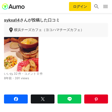
ログイン
sykxa14
さんが投稿した口コミ
横浜チーズカフェ（ヨコハマチーズカフェ）
いいね 32 件・コメント 0 件
8年前・391 views