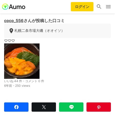
ログイン
coco_556
さんが投稿した口コミ
札幌二条市場大磯（オオイソ）
♡♡♡
いいね 44 件・コメント 0 件
6年前・250 views