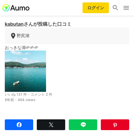
ログイン
kabutan
さんが投稿した口コミ
野尻湖
おっきな湖🌱🌱🌱
いいね 131 件・コメント 2 件
6年前・464 views