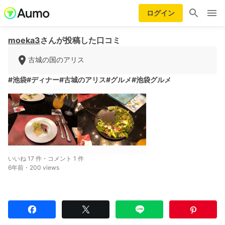
ログイン
moeka3
さんが投稿した口コミ
古城の国のアリス
#池袋
#ディナー
#古城のアリス
#グルメ
#池袋グルメ
いいね 17 件・コメント 1 件
6年前・200 views