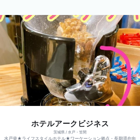
ホテルアークビジネス
茨城県 / 水戸・笠間
水戸発★ライフスタイルホテル★ワーケーション拠点・長期滞在向