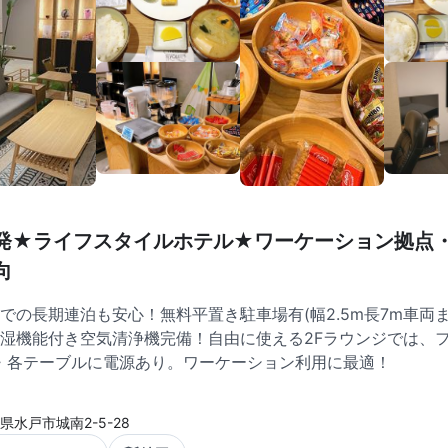
発★ライフスタイルホテル★ワーケーション拠点
向
での長期連泊も安心！無料平置き駐車場有(幅2.5m長7m車両ま
湿機能付き空気清浄機完備！自由に使える2Fラウンジでは、
Fi・各テーブルに電源あり。ワーケーション利用に最適！
県水戸市城南2-5-28