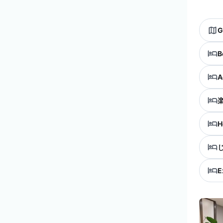
G
B
A
H
E