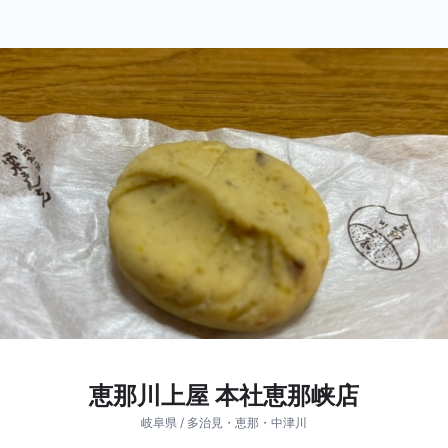
恵那川上屋 本社恵那峡店
岐阜県 / 多治見・恵那・中津川