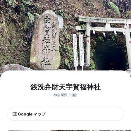
銭洗弁財天宇賀福神社
神奈川県 / 湘南
Google マップ