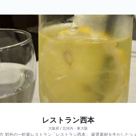
レストラン西本
大阪府 / 北河内・東大阪
枚方 郊外の一軒家レストラン「レストラン西本」 厳選素材を生かしたシ