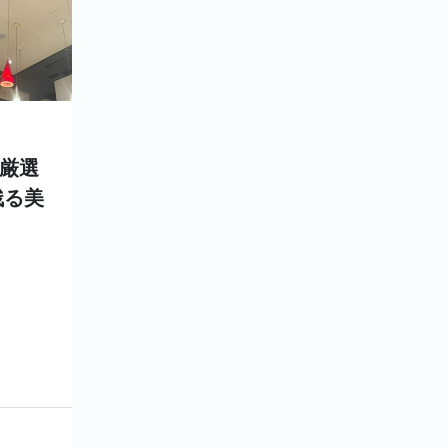
 厳選
残る美