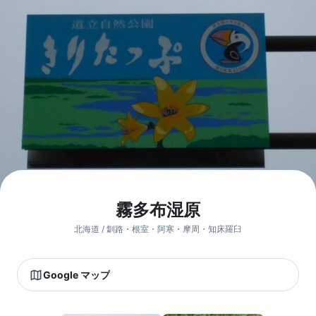
霧多布湿原
北海道 / 釧路・根室・阿寒・摩周・知床羅臼
Google マップ