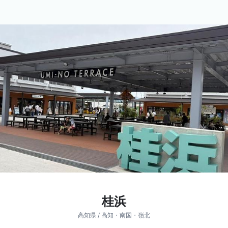
桂浜
高知県 / 高知・南国・嶺北