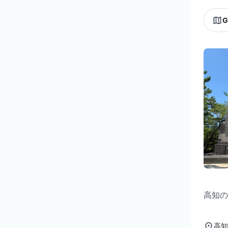
G
高知の
高知