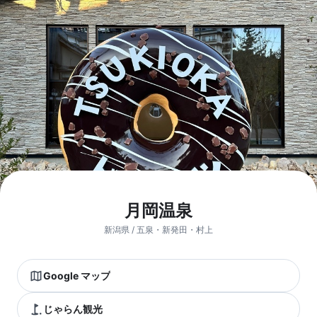
月岡温泉
新潟県 / 五泉・新発田・村上
Google マップ
じゃらん観光